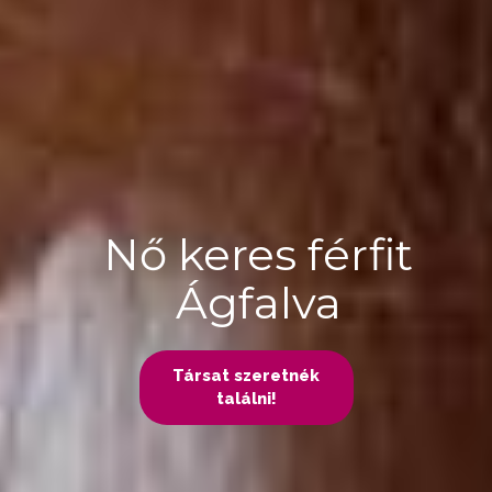
Nő keres férfit
Ágfalva
Társat szeretnék
találni!