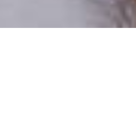
Csak valódi felhasználók
A profilok 100%-a ellenőrzött