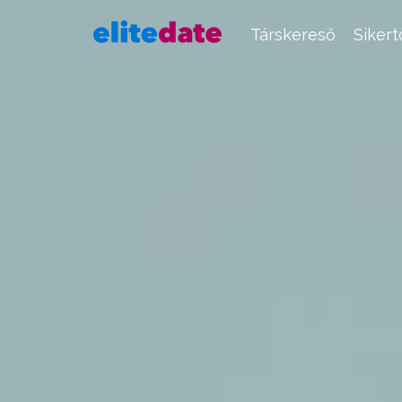
Társkereső
Siker