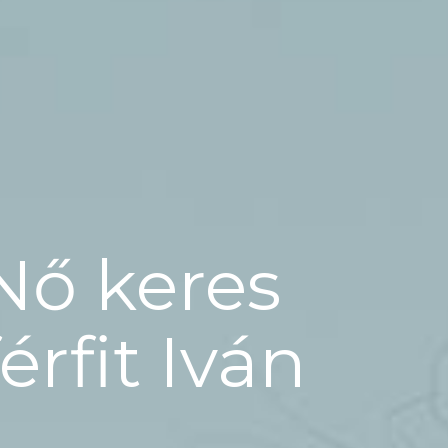
Nő keres
férfit Iván