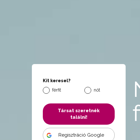
Kit keresel?
férfit
nőt
Társat szeretnék
találni!
Regisztráció Google