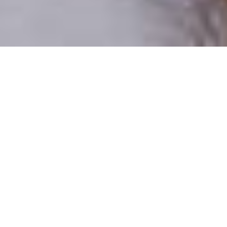
Csak valódi felhasználók
A profilok 100%-a ellenőrzött