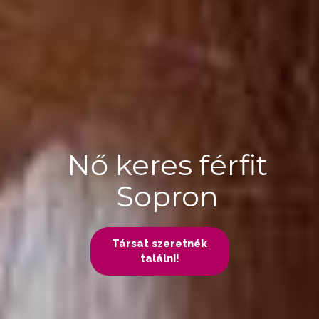
Nő keres férfit
Sopron
Társat szeretnék
találni!