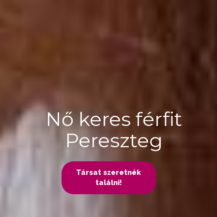
Nő keres férfit
Pereszteg
Társat szeretnék
találni!