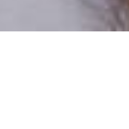
Csak valódi felhasználók
A profilok 100%-a ellenőrzött