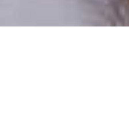
Csak valódi felhasználók
A profilok 100%-a ellenőrzött