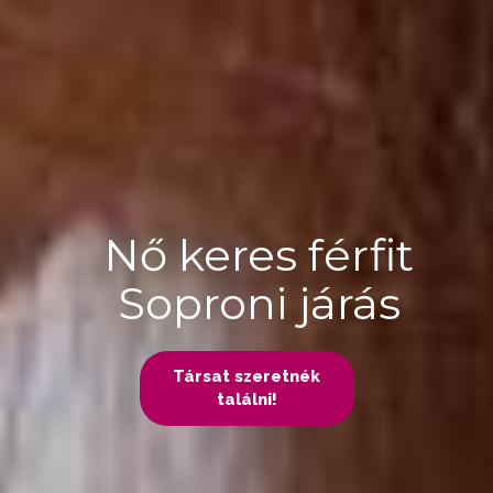
Nő keres férfit
Soproni járás
Társat szeretnék
találni!