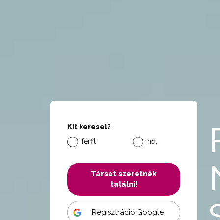
Kit keresel?
férfit
nőt
Társat szeretnék
találni!
Regisztráció Google