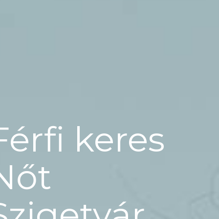
Férfi keres
Nőt
Szigetvár