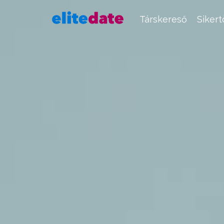
Társkereső
Siker