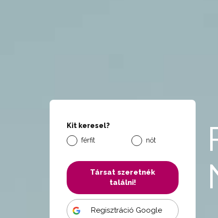
Kit keresel?
férfit
nőt
Társat szeretnék
találni!
Regisztráció Google