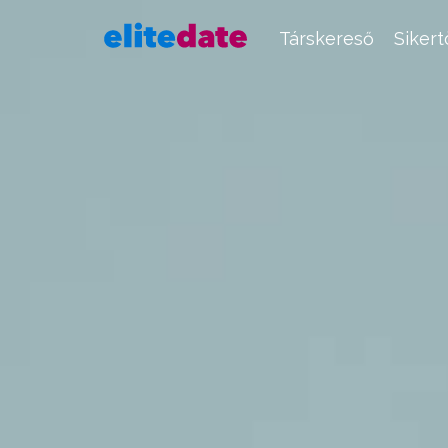
Társkereső
Siker