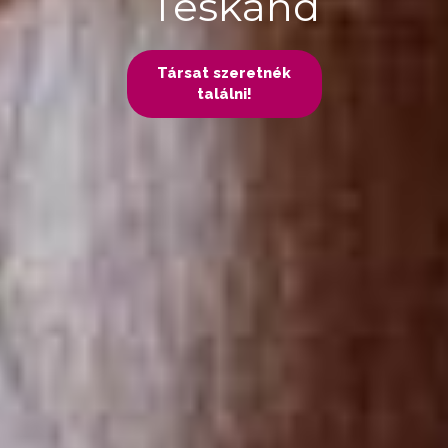
Teskánd
Társat szeretnék
találni!