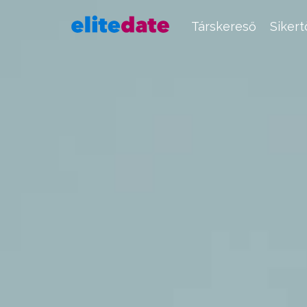
Társkereső
Siker