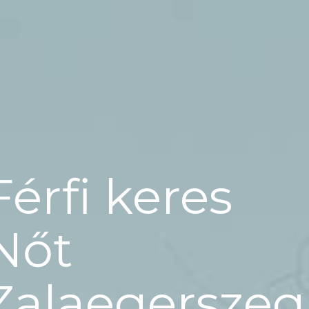
Férfi keres
Nőt
Zalaegerszeg