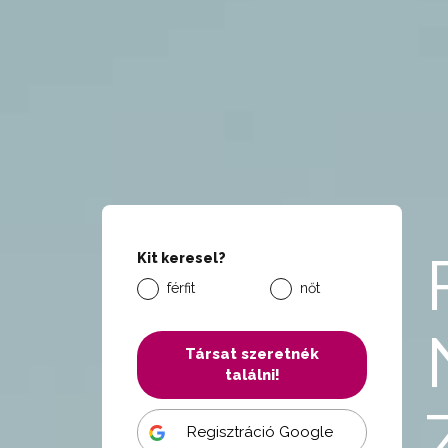
Kit keresel?
férfit
nőt
Társat szeretnék
találni!
Regisztráció Google