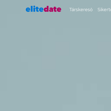
Társkereső
Siker