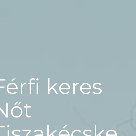
Férfi keres
Nőt
Tiszakécske