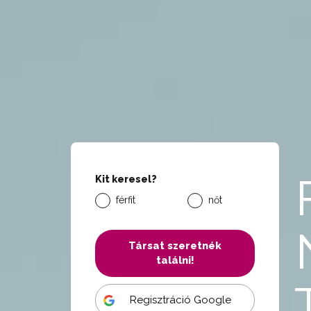
Kit keresel?
férfit
nőt
Társat szeretnék
találni!
Regisztráció Google