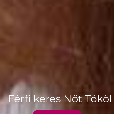
Férfi keres Nőt Tököl