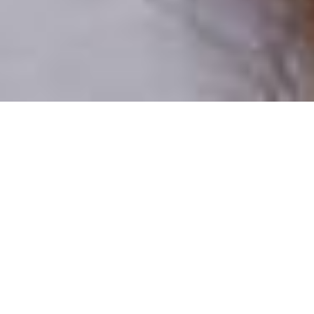
Csak valódi felhasználók
A profilok 100%-a ellenőrzött