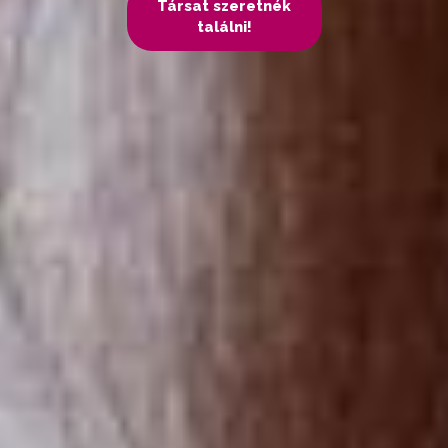
Társat szeretnék
találni!