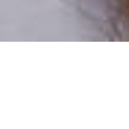
Csak valódi felhasználók
A profilok 100%-a ellenőrzött