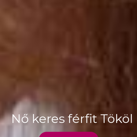
Nő keres férfit Tököl