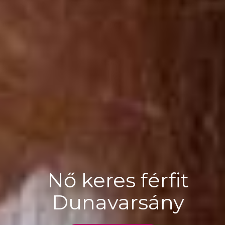
Nő keres férfit
Dunavarsány