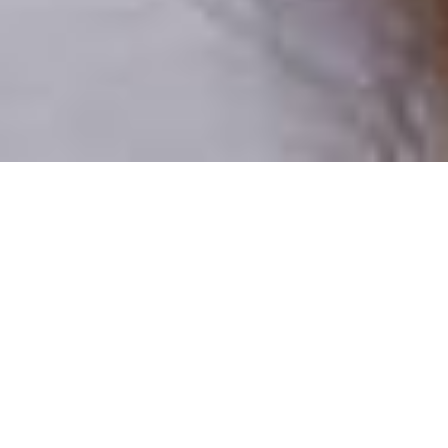
Csak valódi felhasználók
A profilok 100%-a ellenőrzött