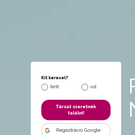
Kit keresel?
férfit
nőt
Társat szeretnék
találni!
Regisztráció Google