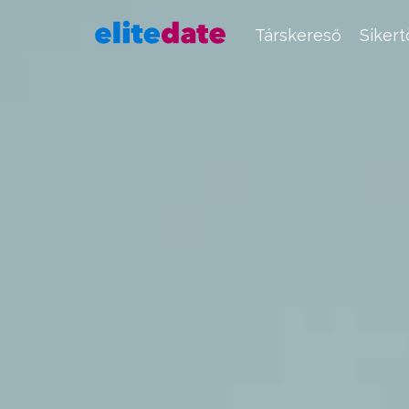
Társkereső
Siker