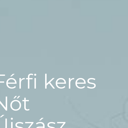
Férfi keres
Nőt
Újszász