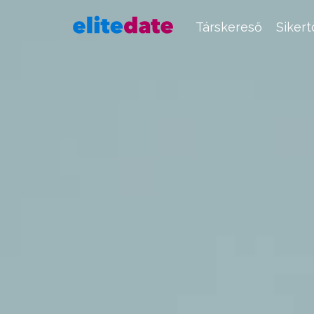
Társkereső
Siker