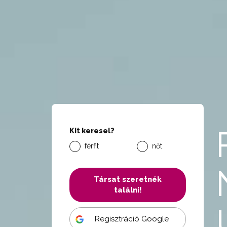
Kit keresel?
férfit
nőt
Társat szeretnék
találni!
Regisztráció Google