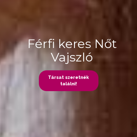
Férfi keres Nőt
Vajszló
Társat szeretnék
találni!