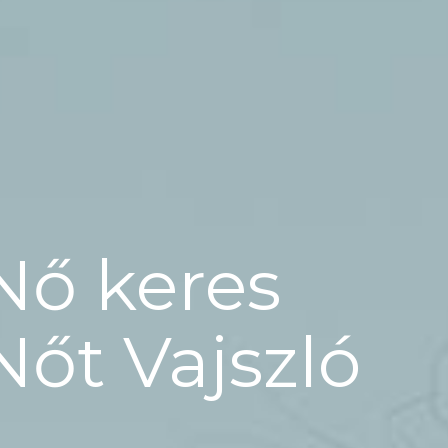
Nő keres
Nőt Vajszló