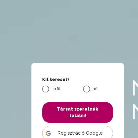
Kit keresel?
férfit
nőt
Társat szeretnék
találni!
Regisztráció Google