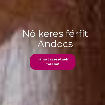
Nő keres férfit
Andocs
Társat szeretnék
találni!