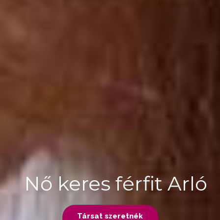
Nő keres férfit Arló
Társat szeretnék