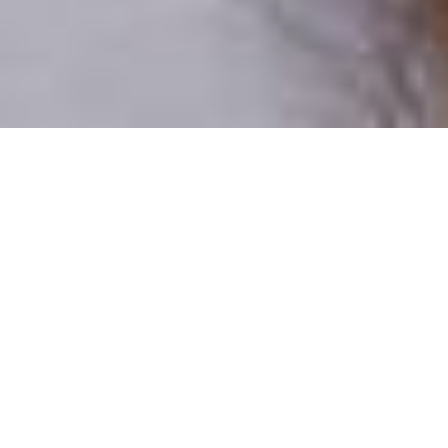
Csak valódi felhasználók
A profilok 100%-a ellenőrzött