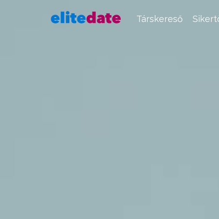
Társkereső
Siker