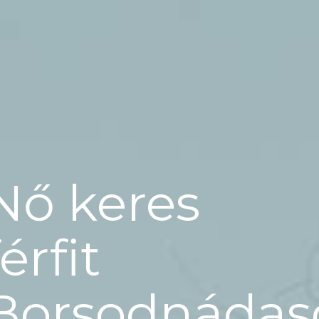
Nő keres
férfit
Borsodnádas