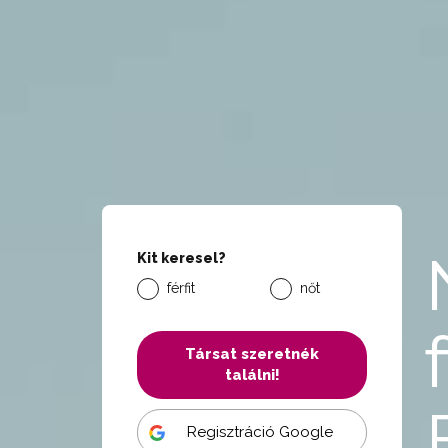
Kit keresel?
férfit
nőt
Társat szeretnék
találni!
Regisztráció Google