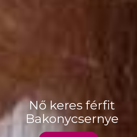
Nő keres férfit
Bakonycsernye