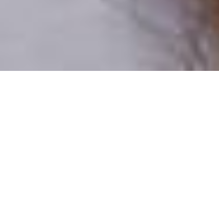
Csak valódi felhasználók
A profilok 100%-a ellenőrzött