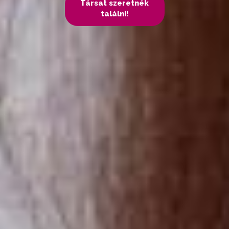
Társat szeretnék
találni!