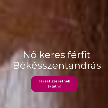
Nő keres férfit
Békésszentandrás
Társat szeretnék
találni!