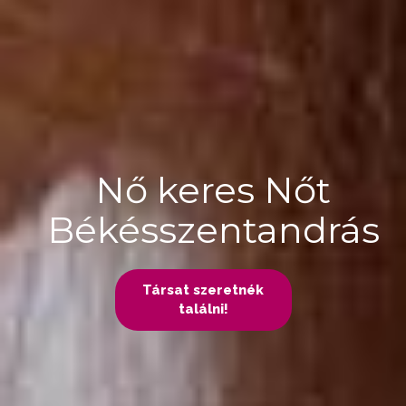
Nő keres Nőt
Békésszentandrás
Társat szeretnék
találni!