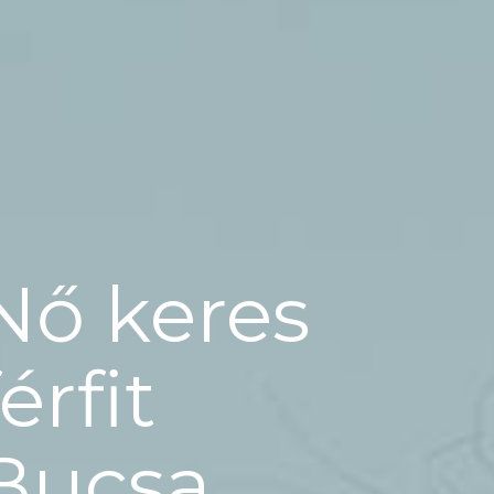
Nő keres
férfit
Bucsa