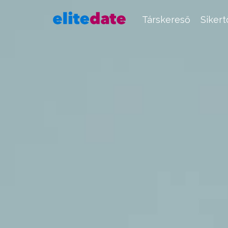
Társkereső
Siker