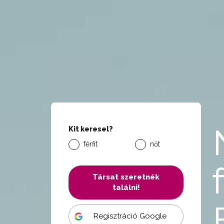
Kit keresel?
férfit
nőt
Társat szeretnék
találni!
Regisztráció Google