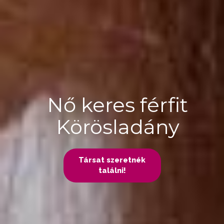
Nő keres férfit
Körösladány
Társat szeretnék
találni!