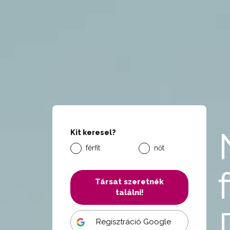
Kit keresel?
férfit
nőt
Társat szeretnék
találni!
Regisztráció Google