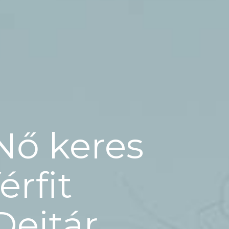
Nő keres
férfit
Dejtár