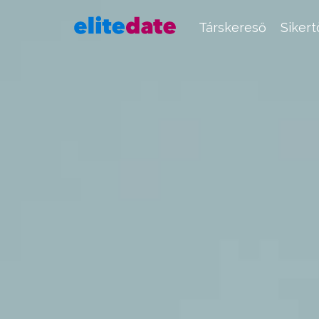
Társkereső
Siker