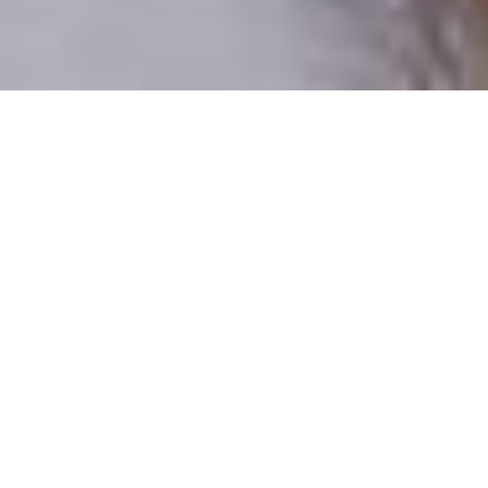
Csak valódi felhasználók
A profilok 100%-a ellenőrzött