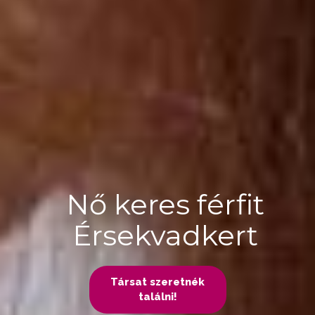
Nő keres férfit
Érsekvadkert
Társat szeretnék
találni!