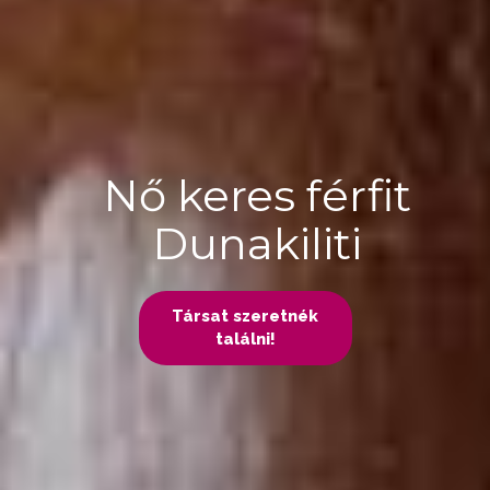
Nő keres férfit
Dunakiliti
Társat szeretnék
találni!