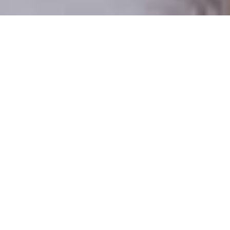
Csak valódi felhasználók
A profilok 100%-a ellenőrzött
Csak komoly társkeresőknek