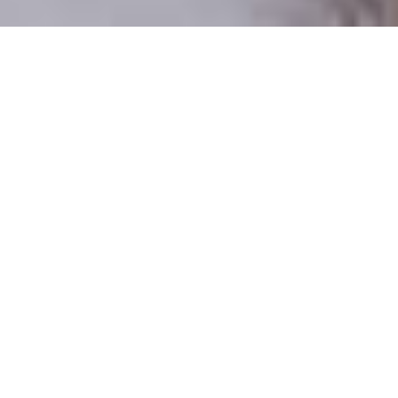
Csak valódi felhasználók
A profilok 100%-a ellenőrzött
Csak komoly társkeresőknek