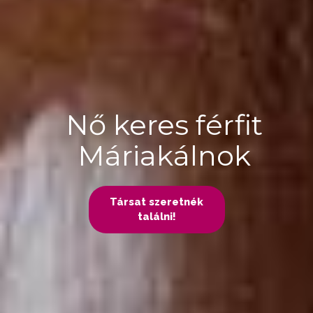
Nő keres férfit
Máriakálnok
Társat szeretnék
találni!