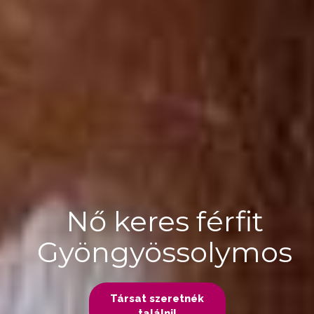
Nő keres férfit
Gyöngyössolymos
Társat szeretnék
találni!