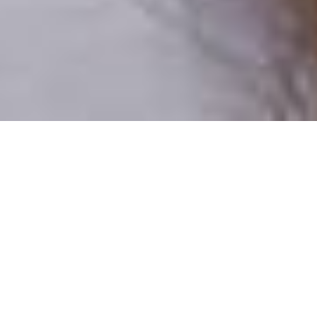
Csak valódi felhasználók
A profilok 100%-a ellenőrzött