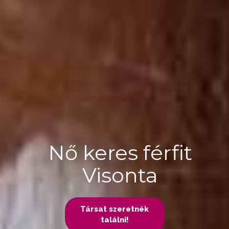
Nő keres férfit
Visonta
Társat szeretnék
találni!