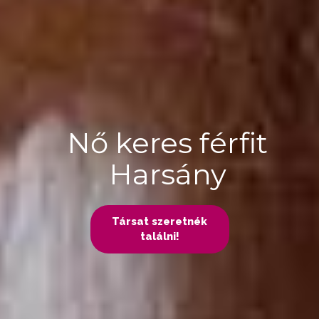
Nő keres férfit
Harsány
Társat szeretnék
találni!