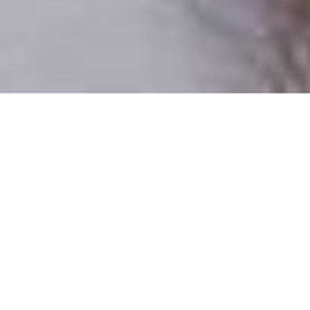
Csak valódi felhasználók
A profilok 100%-a ellenőrzött