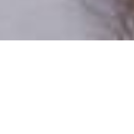
Csak valódi felhasználók
A profilok 100%-a ellenőrzött