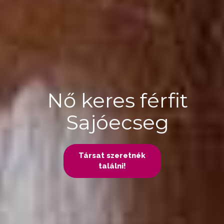
Nő keres férfit
Sajóecseg
Társat szeretnék
találni!