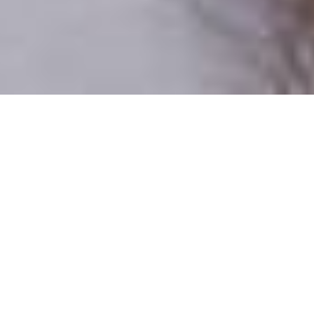
Csak valódi felhasználók
A profilok 100%-a ellenőrzött