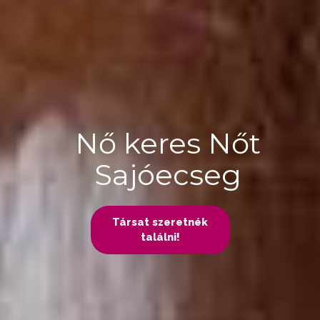
Nő keres Nőt
Sajóecseg
Társat szeretnék
találni!