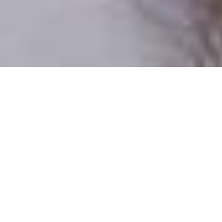
Csak valódi felhasználók
A profilok 100%-a ellenőrzött