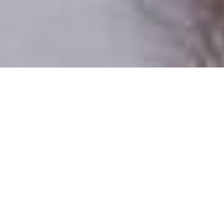
Csak valódi felhasználók
A profilok 100%-a ellenőrzött