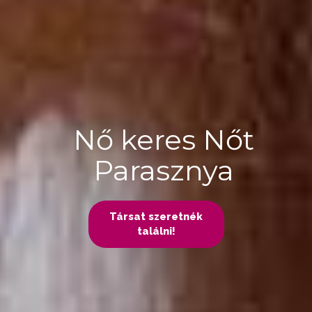
Nő keres Nőt
Parasznya
Társat szeretnék
találni!