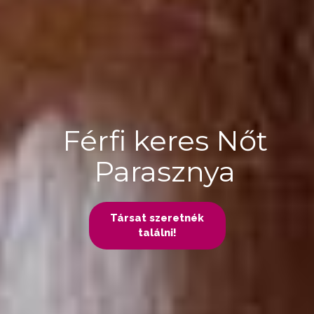
Férfi keres Nőt
Parasznya
Társat szeretnék
találni!