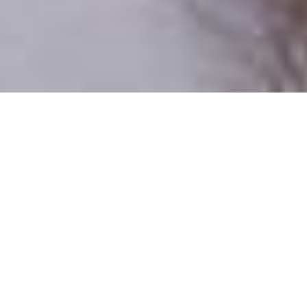
Csak valódi felhasználók
A profilok 100%-a ellenőrzött