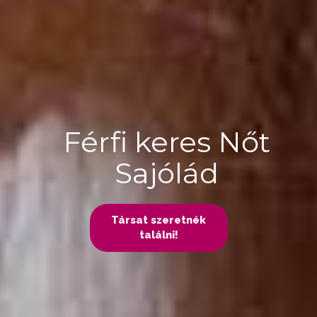
Férfi keres Nőt
Sajólád
Társat szeretnék
találni!