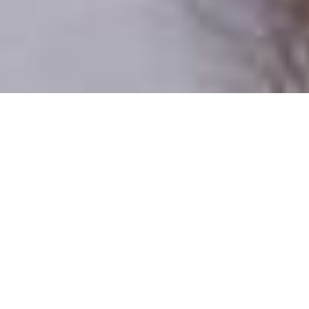
Csak valódi felhasználók
A profilok 100%-a ellenőrzött