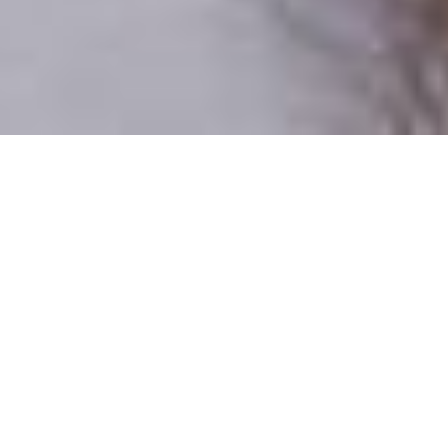
Csak valódi felhasználók
A profilok 100%-a ellenőrzött