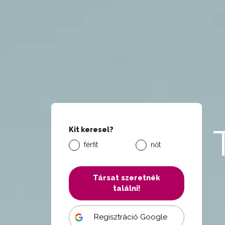
Kit keresel?
férfit
nőt
Társat szeretnék
találni!
Regisztráció Google