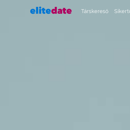
Társkereső
Siker