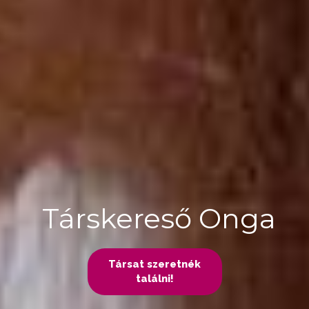
Társkereső Onga
Társat szeretnék
találni!