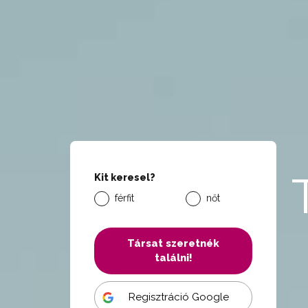
Kit keresel?
férfit
nőt
Társat szeretnék
találni!
Regisztráció Google