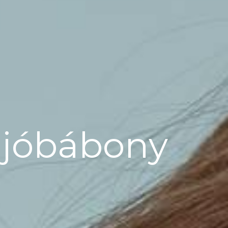
ajóbábony