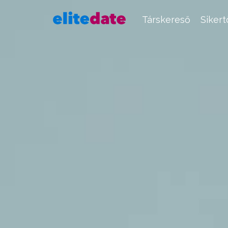
Társkereső
Siker