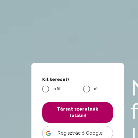
Kit keresel?
férfit
nőt
Társat szeretnék
találni!
Regisztráció Google