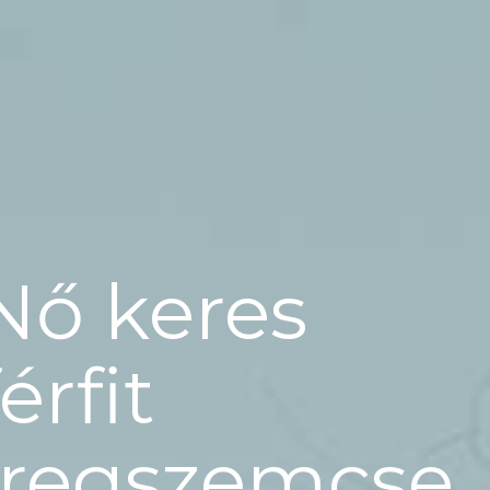
Nő keres
férfit
Iregszemcse