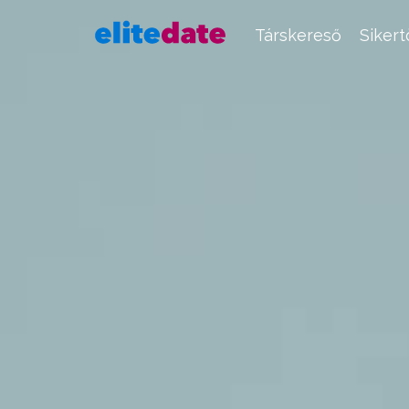
Társkereső
Siker