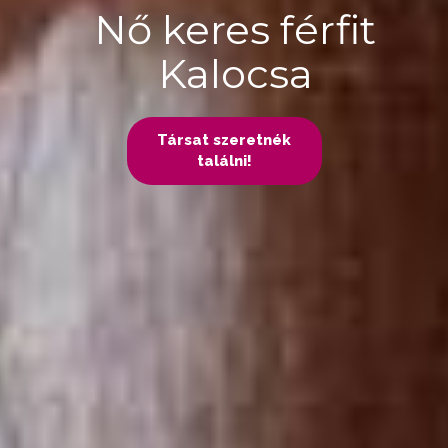
Nő keres férfit
Kalocsa
Társat szeretnék
találni!