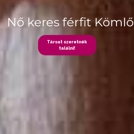
Nő keres férfit Kömlő
Társat szeretnék
találni!