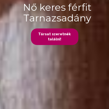
Nő keres férfit
Tarnazsadány
Társat szeretnék
találni!