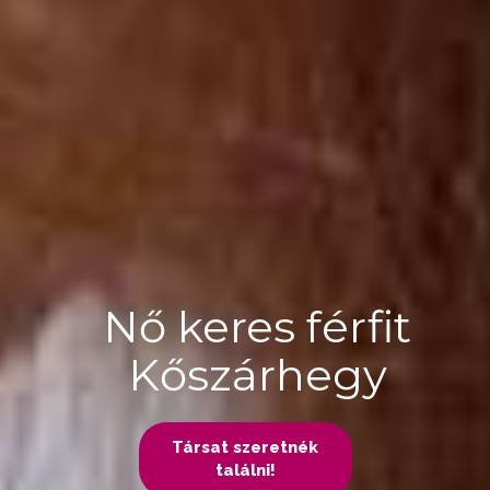
Nő keres férfit
Kőszárhegy
Társat szeretnék
találni!