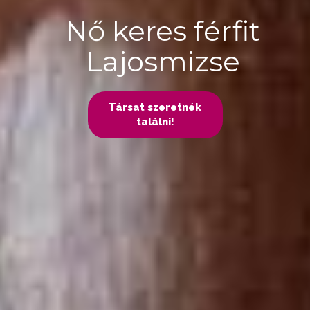
Nő keres férfit
Lajosmizse
Társat szeretnék
találni!