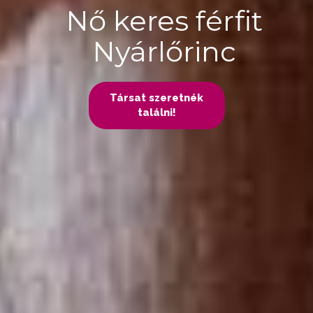
Nő keres férfit
Nyárlőrinc
Társat szeretnék
találni!