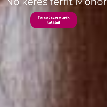
Nő keres férfit Monor
Társat szeretnék
találni!